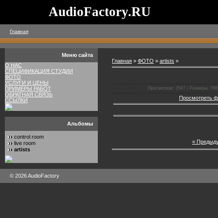
AudioFactory.RU
Главная
Меню сайта
Главная
»
ФОТО
»
artists
»
О НАС
СПЕЦИФИКАЦИЯ СТУДИИ
ФОТО
УСЛУГИ И ЦЕНЫ
Просмотров: 3547 | Размеры: 768x
ПРИМЕРЫ РАБОТ
ОБРАТНАЯ СВЯЗЬ
Просмотреть ф
ССЫЛКИ
Альбомы
control room
« Предыд
live room
artists
© 2026 AudioFactory