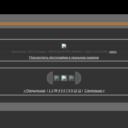
Просмотров: 3573 | Размеры: 768x512px/39.5Kb | Рейтинг: / | Дата: 24.02.2009 |
admin
Просмотреть фотографию в реальном размере
« Предыдущая
|
1
2
[
3
]
4
5
6
7
8
9
10
11
|
Следующая »