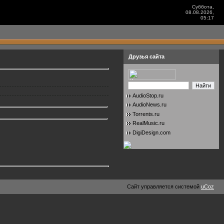
Суббота,
08.08.2026,
05:17
Друзья сайта
AudioStop.ru
AudioNews.ru
Torrents.ru
RealMusic.ru
DigiDesign.com
Сайт управляется системой
uCoz