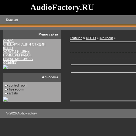
AudioFactory.RU
Главная
Меню сайта
Главная
»
ФОТО
»
live room
»
О НАС
СПЕЦИФИКАЦИЯ СТУДИИ
ФОТО
УСЛУГИ И ЦЕНЫ
ПРИМЕРЫ РАБОТ
ОБРАТНАЯ СВЯЗЬ
ССЫЛКИ
Альбомы
control room
live room
artists
© 2026 AudioFactory